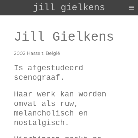
jill
gielkens
Ga
direct
naar
de
Jill Gielkens
hoofdinhoud
2002 Hasselt, België
Is afgestudeerd
scenograaf.
Haar werk kan worden
omvat als ruw,
melancholisch en
nostalgisch.