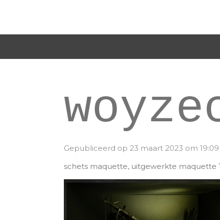
Ga
direct
naar
de
hoofdinhoud
woyze
Gepubliceerd op 23 maart 2023 om 19:09
schets maquette, uitgewerkte maquette 