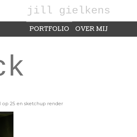
jill
gielkens
PORTFOLIO
OVER MIJ
ck
1 op 25 en sketchup render